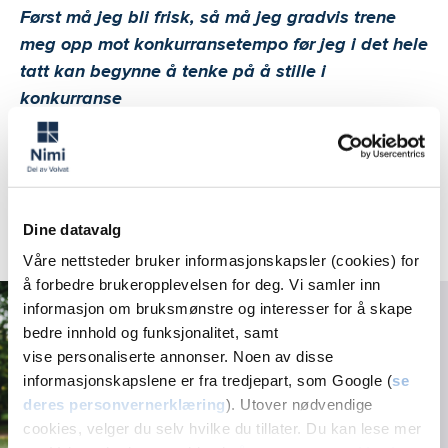
Først må jeg bli frisk, så må jeg gradvis trene
meg opp mot konkurransetempo før jeg i det hele
tatt kan begynne å tenke på å stille i
konkurranse
Dine datavalg
Relaterte artikler
Våre nettsteder bruker informasjonskapsler (cookies) for
å forbedre brukeropplevelsen for deg. Vi samler inn
Kjeveplager og TMD –
informasjon om bruksmønstre og interesser for å skape
utredning og
bedre innhold og funksjonalitet, samt
behandling
vise personaliserte annonser. Noen av disse
informasjonskapslene er fra tredjepart, som Google (
se
deres personvernerklæring
). Utover nødvendige
cookies, velger du selv hvilke du tillater. Du kan lese mer