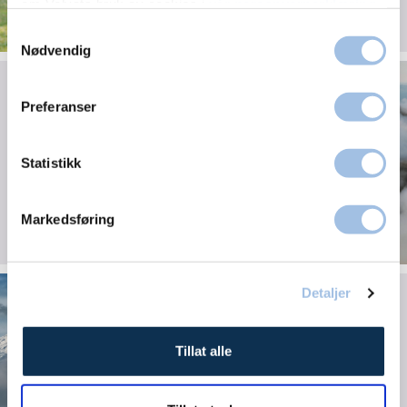
om Volvats bruk av cookies i
vår personvernerklæring
.
Samtykkevalg
Nødvendig
Akillessene­ruptur
Preferanser
Statistikk
Markedsføring
Hjerterehabiliterte på
Detaljer
Kilimanjaro
Tillat alle