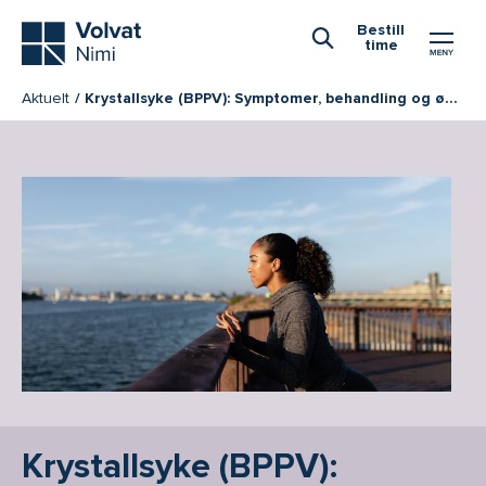
Hovedmeny
Bestill
time
Åpne Søk
Aktuelt
Krystallsyke (BPPV): Symptomer, behandling og øvelser
Krystallsyke (BPPV):