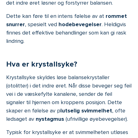
det indre øret løsner og forstyrrer balansen.
Dette kan føre til en intens følelse av at
rommet
snurrer
, spesielt ved
hodebevegelser
. Heldigvis
finnes det effektive behandlinger som kan gi rask
lindring.
Hva er krystallsyke?
Krystallsyke skyldes løse balansekrystaller
(otolitter) i det indre øret. Når disse beveger seg feil
vei i de væskefylte kanalene, sender de feil
signaler til hjernen om kroppens posisjon. Dette
skaper en følelse av p
lutselig svimmelhet
, ofte
ledsaget av
nystagmus
(ufrivillige øyebevegelser).
Typisk for krystallsyke er at svimmelheten utløses