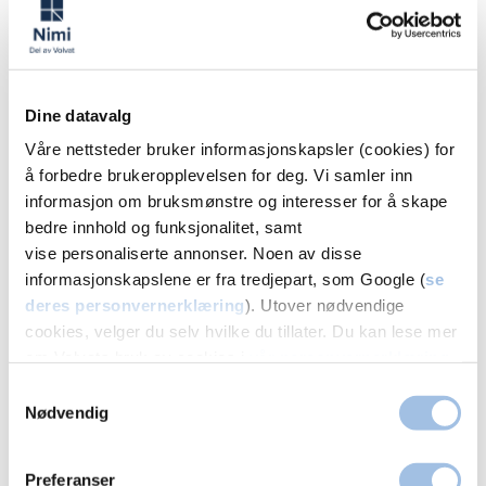
Varighet av krystallsyke
Krystallsyke kan forsvinne av seg selv innen noen
Dine datavalg
uker, men hos noen vedvarer symptomene. Med
Våre nettsteder bruker informasjonskapsler (cookies) for
riktig behandling kan de fleste bli friske innen få
å forbedre brukeropplevelsen for deg. Vi samler inn
dager.
informasjon om bruksmønstre og interesser for å skape
bedre innhold og funksjonalitet, samt
vise personaliserte annonser. Noen av disse
Oppsummering
informasjonskapslene er fra tredjepart, som Google (
se
deres personvernerklæring
). Utover nødvendige
Dersom du opplever
plutselig svimmelhet
, en
cookies, velger du selv hvilke du tillater. Du kan lese mer
følelse av at
rommet snurrer
, eller at du blir
om Volvats bruk av cookies i
vår personvernerklæring
.
svimmel ved
hodebevegelser
, kan du ha
Samtykkevalg
krystallsyke. Denne tilstanden skyldes løse
Nødvendig
balansekrystaller i det indre øret, som forstyrrer
kroppens evne til å registrere bevegelse korrekt.
Preferanser