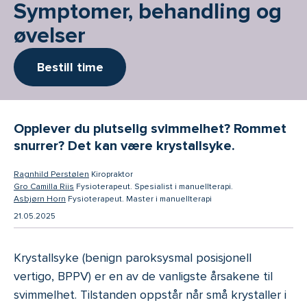
Symptomer, behandling og
øvelser
Bestill time
Opplever du plutselig svimmelhet? Rommet
snurrer? Det kan være krystallsyke.
-
Ragnhild Perstølen
Kiropraktor
-
Gro Camilla Riis
Fysioterapeut. Spesialist i manuellterapi.
-
Asbjørn Horn
Fysioterapeut. Master i manuellterapi
21.05.2025
Krystallsyke (benign paroksysmal posisjonell
vertigo, BPPV) er en av de vanligste årsakene til
svimmelhet. Tilstanden oppstår når små krystaller i