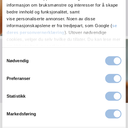
informasjon om bruksmønstre og interesser for å skape
bedre innhold og funksjonalitet, samt
vise personaliserte annonser. Noen av disse
informasjonskapslene er fra tredjepart, som Google (
se
deres personvernerklæring
). Utover nødvendige
cookies, velger du selv hvilke du tillater. Du kan lese mer
Frossen skulder
om Volvats bruk av cookies i
vår personvernerklæring
.
Samtykkevalg
Nødvendig
Preferanser
Statistikk
Se alle ortopedi-artikler
Markedsføring