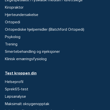
Legespesialist i fysikalsk medisin / idrettslege
Kiropraktor
Hjerteundersøkelse
Ortopedi
Ortopediske hjelpemidler (Blatchford Ortopedi)
Psykolog
Trening
Smertebehandling og injeksjoner
Klinisk ernæringsfysiolog
Test kroppen din
Helseprofil
Sprek65-test
Løpsanalyse
Maksimalt oksygenopptak