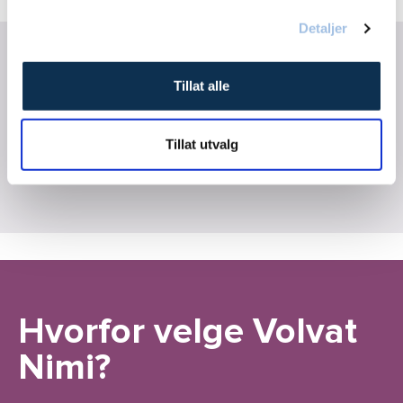
Detaljer
Se også
Tillat alle
Ortopediske hjelpemidler
Tillat utvalg
(Blatchford Ortopedi)
Hvorfor velge Volvat
Nimi?