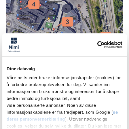
Dine datavalg
Våre nettsteder bruker informasjonskapsler (cookies) for
å forbedre brukeropplevelsen for deg. Vi samler inn
informasjon om bruksmønstre og interesser for å skape
bedre innhold og funksjonalitet, samt
Bli oppringt
vise personaliserte annonser. Noen av disse
informasjonskapslene er fra tredjepart, som Google (
se
Legg igjen navn og nummer, så ringer vi deg
deres personvernerklæring
). Utover nødvendige
cookies, velger du selv hvilke du tillater. Du kan lese mer