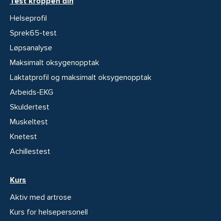
Test kroppen din
Helseprofil
Sprek65-test
Løpsanalyse
Maksimalt oksygenopptak
Laktatprofil og maksimalt oksygenopptak
Arbeids-EKG
Skuldertest
Muskeltest
Knetest
Achillestest
Kurs
Aktiv med artrose
Kurs for helsepersonell