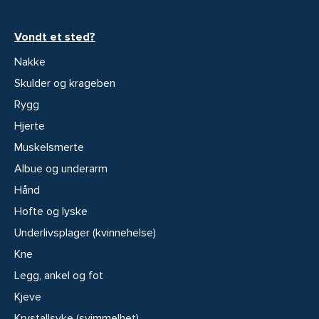
Vondt et sted?
Nakke
Skulder og krageben
Rygg
Hjerte
Muskelsmerte
Albue og underarm
Hånd
Hofte og lyske
Underlivsplager (kvinnehelse)
Kne
Legg, ankel og fot
Kjeve
Krystallsyke (svimmelhet)