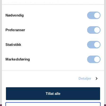
om Volvats bruk av cookies i
vår personvernerklæring
.
Alle felter er obligatoriske
Samtykkevalg
Nødvendig
Navn
Preferanser
Statistikk
Telefonnummer
Markedsføring
Detaljer
Ring meg
Tillat alle