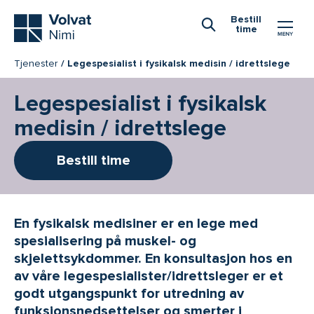
Hovedmeny
Bestill
time
Åpne Søk
Tjenester
Legespesialist i fysikalsk medisin / idrettslege
Legespesialist i fysikalsk
medisin / idrettslege
Bestill time
En fysikalsk medisiner er en lege med
spesialisering på muskel- og
skjelettsykdommer. En konsultasjon hos en
av våre legespesialister/idrettsleger er et
godt utgangspunkt for utredning av
funksjonsnedsettelser og smerter i