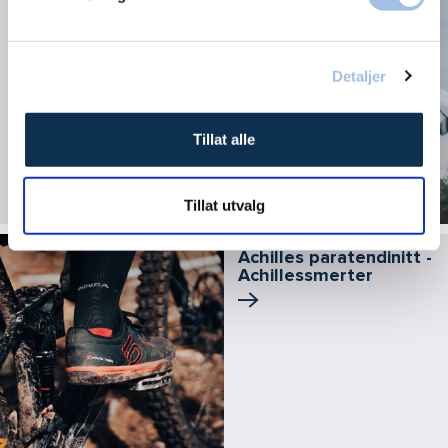
Har du fått skulderen
ute av ledd
Detaljer
Tillat alle
Tillat utvalg
Achilles paratendinitt -
Achillessmerter