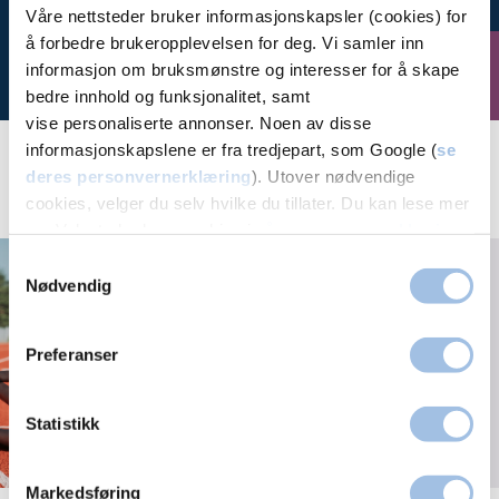
Våre nettsteder bruker informasjonskapsler (cookies) for
å forbedre brukeropplevelsen for deg. Vi samler inn
informasjon om bruksmønstre og interesser for å skape
Bestill time
bedre innhold og funksjonalitet, samt
vise personaliserte annonser. Noen av disse
informasjonskapslene er fra tredjepart, som Google (
se
deres personvernerklæring
). Utover nødvendige
Aktuelt
cookies, velger du selv hvilke du tillater. Du kan lese mer
om Volvats bruk av cookies i
vår personvernerklæring
.
Kan man trene med
Samtykkevalg
smerter?
Nødvendig
Preferanser
Statistikk
Markedsføring