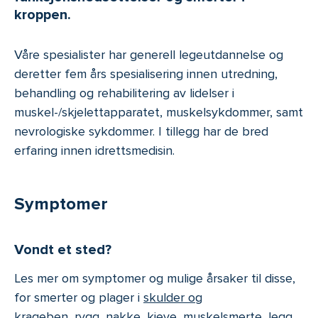
kroppen.
Våre spesialister har generell legeutdannelse og
deretter fem års spesialisering innen utredning,
behandling og rehabilitering av lidelser i
muskel-/skjelettapparatet, muskelsykdommer, samt
nevrologiske sykdommer. I tillegg har de bred
erfaring innen idrettsmedisin.
Symptomer
Vondt et sted?
Les mer om symptomer og mulige årsaker til disse,
for smerter og plager i
skulder og
krageben
,
rygg
,
nakke
,
kjeve
,
muskelsmerte
,
legg,