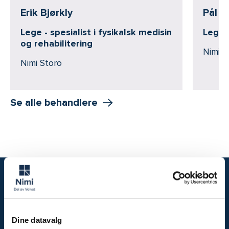
Erik Bjørkly
Pål F
Lege - spesialist i fysikalsk medisin
Leges
og rehabilitering
Nimi S
Nimi Storo
Se alle behandlere
Vi hjelper
deg
Dine datavalg