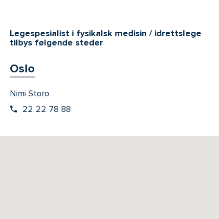
Legespesialist i fysikalsk medisin / idrettslege
tilbys følgende steder
Oslo
Nimi Storo
22 22 78 88