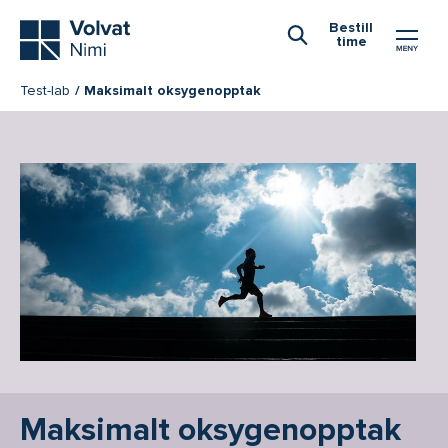
Hovedmeny
Bestill
time
Åpne Søk
Test-lab
Maksimalt oksygenopptak
Maksimalt oksygenopptak