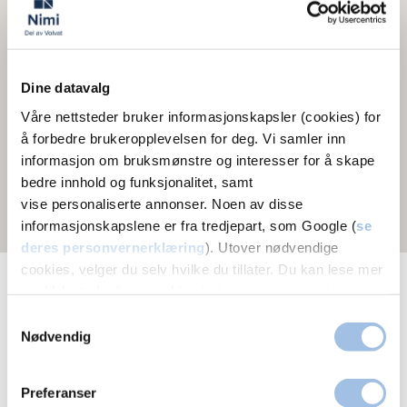
Dine datavalg
Våre nettsteder bruker informasjonskapsler (cookies) for
å forbedre brukeropplevelsen for deg. Vi samler inn
informasjon om bruksmønstre og interesser for å skape
bedre innhold og funksjonalitet, samt
vise personaliserte annonser. Noen av disse
informasjonskapslene er fra tredjepart, som Google (
se
deres personvernerklæring
). Utover nødvendige
cookies, velger du selv hvilke du tillater. Du kan lese mer
om Volvats bruk av cookies i
vår personvernerklæring
.
Test-lab tilbys følgende steder
Samtykkevalg
Nødvendig
Oslo
Preferanser