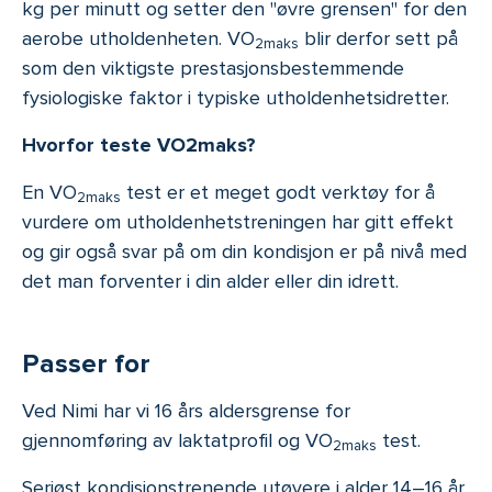
kg per minutt og setter den "øvre grensen" for den
aerobe utholdenheten. VO
blir derfor sett på
2maks
som den viktigste prestasjonsbestemmende
fysiologiske faktor i typiske utholdenhetsidretter.
Hvorfor teste VO2maks?
En VO
test er et meget godt verktøy for å
2maks
vurdere om utholdenhetstreningen har gitt effekt
og gir også svar på om din kondisjon er på nivå med
det man forventer i din alder eller din idrett.
Passer for
Ved Nimi har vi 16 års aldersgrense for
gjennomføring av laktatprofil og VO
test.
2maks
Seriøst kondisjonstrenende utøvere i alder 14–16 år