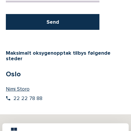
Send
Maksimalt oksygenopptak tilbys følgende
steder
Oslo
Nimi Storo
22 22 78 88