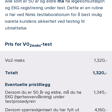
Alle som er 50 år og eldre
må
ha legekonsultasjon
og EKG-registrering under test. Dette er en rutine
vi har ved Nimis testlaboratorium for å best mulig
ivareta kundens sikkerhet ved testing til
utmattelse.
Pris for V0
-test
2maks
Vo2-maks
1,320,-
Totalt
1,320,-
Eventuelle pristillegg
Dersom du er 50 år og eldre, må du ha
1,345,-
EKG (hjerteovervåkning) under
testprosedyren
Dersom spørreskjemaet du har fylt ut
4,160,-