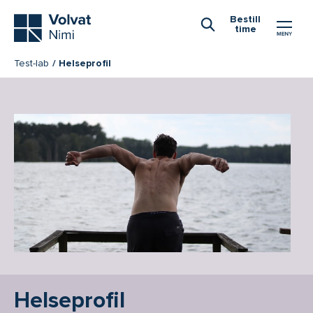
Hovedmeny
Bestill
time
Åpne Søk
Test-lab
Helseprofil
Helseprofil