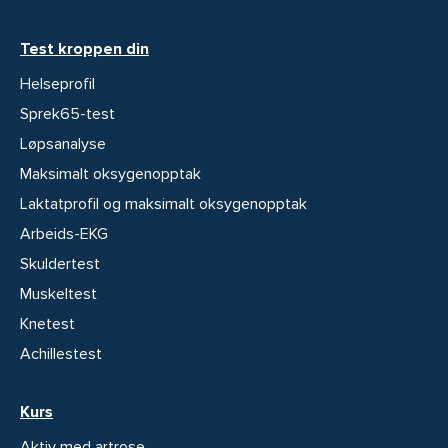
Test kroppen din
Helseprofil
Sprek65-test
Løpsanalyse
Maksimalt oksygenopptak
Laktatprofil og maksimalt oksygenopptak
Arbeids-EKG
Skuldertest
Muskeltest
Knetest
Achillestest
Kurs
Aktiv med artrose