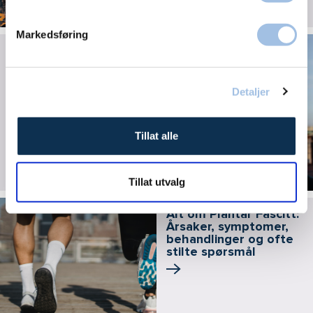
Markedsføring
Krystallsyke (BPPV):
Symptomer,
behandling og øvelser
Detaljer
Tillat alle
Tillat utvalg
Alt om Plantar Fascitt:
Årsaker, symptomer,
behandlinger og ofte
stilte spørsmål