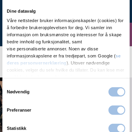
deg
Dine datavalg
Våre nettsteder bruker informasjonskapsler (cookies) for
å forbedre brukeropplevelsen for deg. Vi samler inn
Bestill time
informasjon om bruksmønstre og interesser for å skape
bedre innhold og funksjonalitet, samt
vise personaliserte annonser. Noen av disse
informasjonskapslene er fra tredjepart, som Google (
se
deres personvernerklæring
). Utover nødvendige
Aktuelt
cookies, velger du selv hvilke du tillater. Du kan lese mer
om Volvats bruk av cookies i
vår personvernerklæring
.
Achilles paratendinitt -
Samtykkevalg
Achillessmerter
Nødvendig
Preferanser
Statistikk