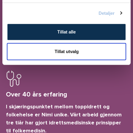
Detaljer
Tillat alle
For idrettsfolk og folk flest
Uansett alder, fysisk form og tilstand hjelper
Tillat utvalg
vi deg til å bli friskere og prestere bedre.
Over 40 års erfaring
I skjæringspunktet mellom toppidrett og
folkehelse er Nimi unike. Vårt arbeid gjennom
tre tiår har gjort idrettsmedisinske prinsipper
til folkemedisin.