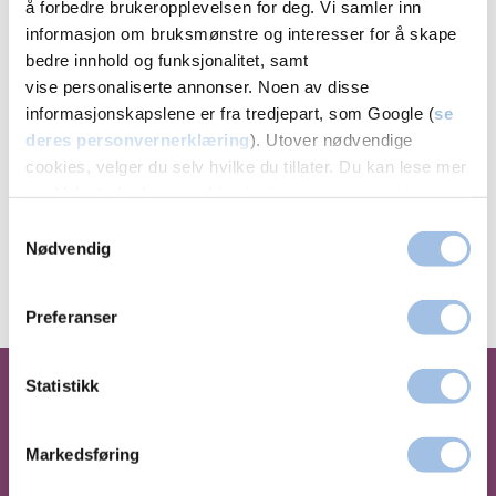
å forbedre brukeropplevelsen for deg. Vi samler inn
informasjon om bruksmønstre og interesser for å skape
bedre innhold og funksjonalitet, samt
Kontakt kundeservice
, for spørsmål om:
vise personaliserte annonser. Noen av disse
informasjonskapslene er fra tredjepart, som Google (
se
Timebestilling
deres personvernerklæring
). Utover nødvendige
Prøvesvar
cookies, velger du selv hvilke du tillater. Du kan lese mer
Behandling og andre spørsmål
om Volvats bruk av cookies i
vår personvernerklæring
.
Samtykkevalg
Kontakt kundeservice
Nødvendig
Preferanser
Statistikk
Hvorfor velge Volvat
Markedsføring
Nimi?