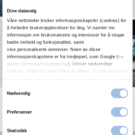
Dine datavalg
Våre nettsteder bruker informasjonskapsler (cookies) for
Alt om Plantar Fascitt:
å forbedre brukeropplevelsen for deg. Vi samler inn
Årsaker, symptomer,
informasjon om bruksmønstre og interesser for å skape
behandlinger og ofte
bedre innhold og funksjonalitet, samt
stilte spørsmål
vise personaliserte annonser. Noen av disse
informasjonskapslene er fra tredjepart, som Google (
se
deres personvernerklæring
). Utover nødvendige
cookies, velger du selv hvilke du tillater. Du kan lese mer
om Volvats bruk av cookies i
vår personvernerklæring
.
Samtykkevalg
Nødvendig
Se alle test-lab-artikler
Preferanser
Våre tester
Statistikk