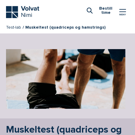
Hovedmeny
Bestill
time
Åpne Søk
Test-lab
Muskeltest (quadriceps og hamstrings)
Muskeltest (quadriceps og