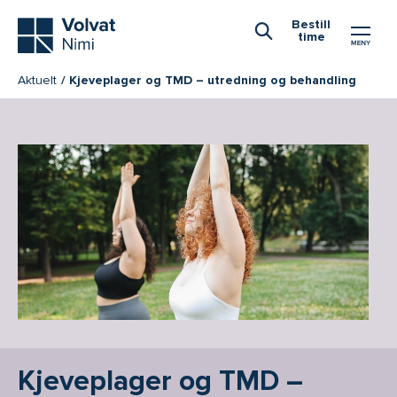
Hovedmeny
Bestill
time
Åpne Søk
Aktuelt
Kjeveplager og TMD – utredning og behandling
Kjeveplager og TMD –