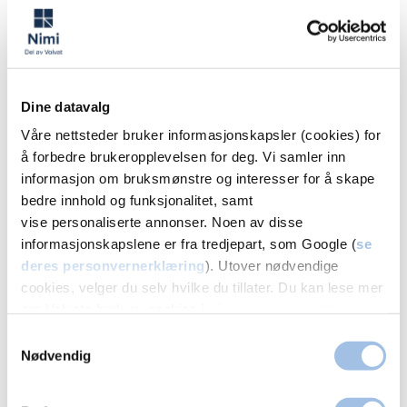
Øvelser du kan gjøre hjemme
Derfor bør du velge Volvat Nimi
Dine datavalg
Tverrfaglig team av fysioterapeuter, kiropraktor
og legespesialister
Våre nettsteder bruker informasjonskapsler (cookies) for
å forbedre brukeropplevelsen for deg. Vi samler inn
Kort ventetid og tett oppfølging
informasjon om bruksmønstre og interesser for å skape
Lang erfaring med behandling av TMD
bedre innhold og funksjonalitet, samt
Tilpasset behandling for deg og dine plager
vise personaliserte annonser. Noen av disse
informasjonskapslene er fra tredjepart, som Google (
se
Vi vet at smerter i kjeven påvirker både arbeid,
deres personvernerklæring
). Utover nødvendige
søvn og livskvalitet. Hos oss får du hjelp til å forstå
cookies, velger du selv hvilke du tillater. Du kan lese mer
om Volvats bruk av cookies i
vår personvernerklæring
.
hva som skjer – og hvordan du kan ta kontrollen
tilbake.
Samtykkevalg
Nødvendig
FAQ – Ofte stilte spørsmål om TMD