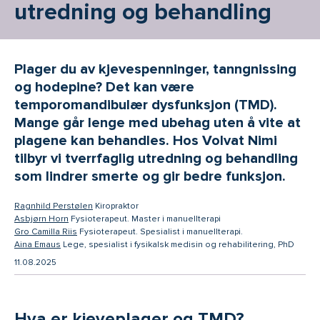
utredning og behandling
Plager du av kjevespenninger, tanngnissing
og hodepine? Det kan være
temporomandibulær dysfunksjon (TMD).
Mange går lenge med ubehag uten å vite at
plagene kan behandles. Hos Volvat Nimi
tilbyr vi tverrfaglig utredning og behandling
som lindrer smerte og gir bedre funksjon.
-
Ragnhild Perstølen
Kiropraktor
-
Asbjørn Horn
Fysioterapeut. Master i manuellterapi
-
Gro Camilla Riis
Fysioterapeut. Spesialist i manuellterapi.
-
Aina Emaus
Lege, spesialist i fysikalsk medisin og rehabilitering, PhD
11.08.2025
Hva er kjeveplager og TMD?