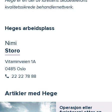
Hege er en del av Idrettens skadetelefons
kvalitetssikrede behandlernettverk.
Heges arbeidsplass
Nimi
Storo
Vitaminveien 1A
0485 Oslo
22 22 78 88
Artikler med Hege
Operasjon eller