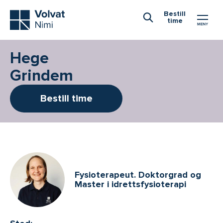
Hovedmeny
Bestill
time
Åpne Søk
Hege
Grindem
Bestill time
Fysioterapeut. Doktorgrad og
Master i idrettsfysioterapi