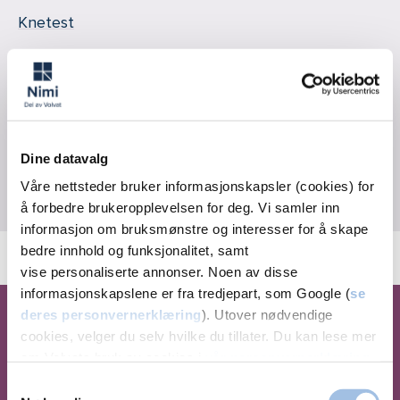
Knetest
Idrettsforsikring (fysioterapi)
Kne
Fot, legg eller ankel
Dine datavalg
Annet
Våre nettsteder bruker informasjonskapsler (cookies) for
Telefon-/videokonsultasjon
å forbedre brukeropplevelsen for deg. Vi samler inn
informasjon om bruksmønstre og interesser for å skape
bedre innhold og funksjonalitet, samt
vise personaliserte annonser. Noen av disse
informasjonskapslene er fra tredjepart, som Google (
se
deres personvernerklæring
). Utover nødvendige
cookies, velger du selv hvilke du tillater. Du kan lese mer
Hvorfor velge Volvat
om Volvats bruk av cookies i
vår personvernerklæring
.
Nimi?
Samtykkevalg