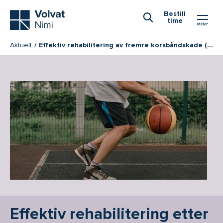
Hovedmeny
Bestill
time
Åpne Søk
Aktuelt
Effektiv rehabilitering av fremre korsbåndskade (ACL-skade)
Effektiv rehabilitering etter