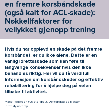
en fremre korsbånd­skade
(også kalt for ACL-skade):
Nøkkel|faktorer for
vellykket gjenopp|trening
Hvis du har opplevd en skade på det fremre
korsbåndet, er du ikke alene. Dette er en
vanlig idrettsskade som kan føre til
langvarige konsekvenser hvis den ikke
behandles riktig. Her vil du få verdifull
informasjon om korsbåndskader og effektiv
rehabilitering for å hjelpe deg på veien
tilbake til aktivitet.
-
Marie Pedersen
Fysioterapeut. Doktorgrad og Master i
idrettsfysioterapi