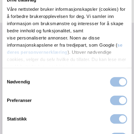
Våre nettsteder bruker informasjonskapsler (cookies) for
å forbedre brukeropplevelsen for deg. Vi samler inn
informasjon om bruksmønstre og interesser for å skape
Relaterte tjenester
bedre innhold og funksjonalitet, samt
vise personaliserte annonser. Noen av disse
informasjonskapslene er fra tredjepart, som Google (
se
deres personvernerklæring
). Utover nødvendige
Fysioterapi (fysioterapeut)
cookies, velger du selv hvilke du tillater. Du kan lese mer
om Volvats bruk av cookies i
vår personvernerklæring
.
Manuellterapi
Samtykkevalg
Nødvendig
Nimi Expert
Preferanser
Legespesialist i fysikalsk medisin /
Statistikk
idrettslege