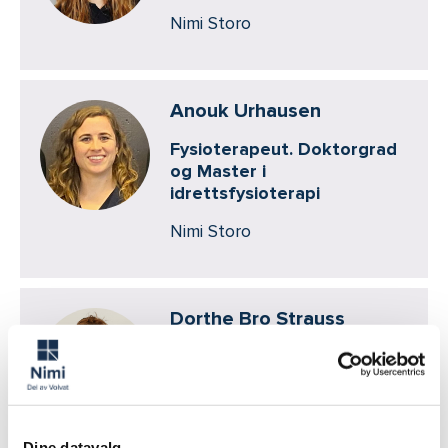
Nimi Storo
Anouk Urhausen
Fysioterapeut. Doktorgrad
og Master i
idrettsfysioterapi
Nimi Storo
Dorthe Bro Strauss
Idrettsfysioterapeut, CSCS.
Master i idrettsfysioterapi.
Nimi Storo
Dine datavalg