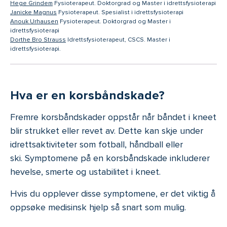
-
Hege Grindem
Fysioterapeut. Doktorgrad og Master i idrettsfysioterapi
-
Janicke Magnus
Fysioterapeut. Spesialist i idrettsfysioterapi
-
Anouk Urhausen
Fysioterapeut. Doktorgrad og Master i
idrettsfysioterapi
-
Dorthe Bro Strauss
Idrettsfysioterapeut, CSCS. Master i
idrettsfysioterapi.
Hva er en korsbåndskade?
Fremre korsbåndskader oppstår når båndet i kneet
blir strukket eller revet av. Dette kan skje under
idrettsaktiviteter som fotball, håndball eller
ski. Symptomene på en korsbåndskade inkluderer
hevelse, smerte og ustabilitet i kneet.
Hvis du opplever disse symptomene, er det viktig å
oppsøke medisinsk hjelp så snart som mulig.