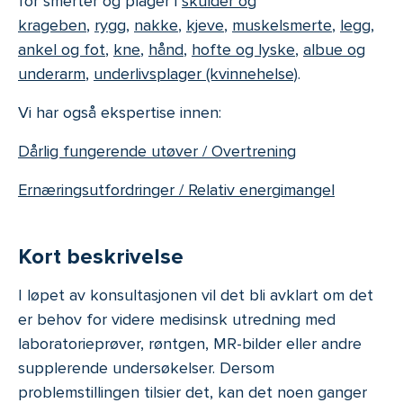
for smerter og plager i
skulder og
krageben
,
rygg
,
nakke
,
kjeve
,
muskelsmerte
,
legg,
ankel og fot
,
kne
,
hånd
,
hofte og lyske
,
albue og
underarm
,
underlivsplager (kvinnehelse)
.
Vi har også ekspertise innen:
Dårlig fungerende utøver / Overtrening
Ernæringsutfordringer / Relativ energimangel
Kort beskrivelse
I løpet av konsultasjonen vil det bli avklart om det
er behov for videre medisinsk utredning med
laboratorieprøver, røntgen, MR-bilder eller andre
supplerende undersøkelser. Dersom
problemstillingen tilsier det, kan det noen ganger