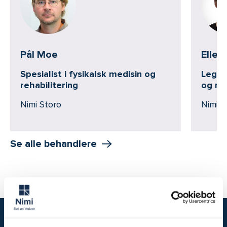
Pål Moe
Ellen
Spesialist i fysikalsk medisin og
Lege -
rehabilitering
og reh
Nimi Storo
Nimi S
Se alle behandlere