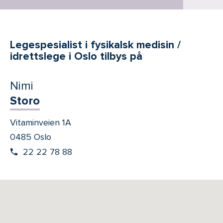
Legespesialist i fysikalsk medisin /
idrettslege i Oslo tilbys på
Nimi
Storo
Vitaminveien 1A
0485 Oslo
22 22 78 88