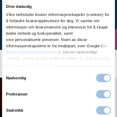
Dine datavalg
Vi hjelper
deg
Våre nettsteder bruker informasjonskapsler (cookies) for
å forbedre brukeropplevelsen for deg. Vi samler inn
informasjon om bruksmønstre og interesser for å skape
bedre innhold og funksjonalitet, samt
Bestill time
vise personaliserte annonser. Noen av disse
informasjonskapslene er fra tredjepart, som Google (
se
deres personvernerklæring
). Utover nødvendige
cookies, velger du selv hvilke du tillater. Du kan lese mer
om Volvats bruk av cookies i
vår personvernerklæring
.
Aktuelt
Samtykkevalg
Nødvendig
10 fakta om trening og
ryggsmerter
Preferanser
Statistikk