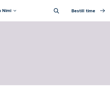
Vis flere undernivåer
Om Nimi
 Nimi
Bestill time
Åpne Søk