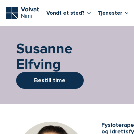
Hovedmeny
Vis flere undern
Vi
Vondt et sted?
Tjenester
Susanne
Elfving
Bestill time
Fysioterapeu
og idrettsfy