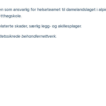
ten som ansvarlig for helseteamet til damelandslaget i alp
etthøgskole.
aterte skader, særlig legg- og akillesplager.
itetssikrede behandlernettverk.