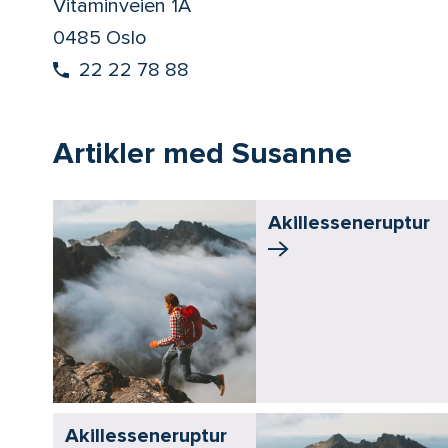
Vitaminveien 1A
0485 Oslo
22 22 78 88
Artikler med Susanne
Akillessene­ruptur
Akillessene­ruptur