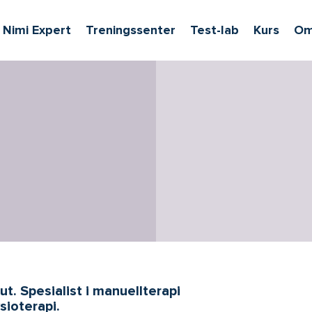
ivåer
s flere undernivåer
Vondt et sted?
Tjenester
Nimi Expert
Treningssenter
Test-lab
Kurs
Om
t. Spesialist i manuellterapi
sioterapi.