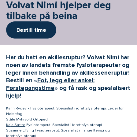
Volvat Nimi hjelper deg
tilbake på beina
Bestill time
Har du hatt en akillesruptur? Volvat Nimi har
noen av landets fremste fysioterapeuter og
leger innen behandling av akillesseneruptur!
Bestill en «
Fot, legg eller ankel:
Førstegangstime
» og få rask og spesialisert
hjelp!
-
Karin Rydevik
Fysioterapeut. Spesialist i idrettsfysioterapi. Leder for
Helsefag
-
Ståle Myhrvold
Ortoped
-
Kaja Sætre
Fysioterapeut. Spesialist i idrettsfysioterapi.
-
Susanne Elfving
Fysioterapeut. Spesialist i manuellterapi og
idrettsfysioterapi.