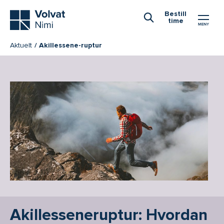
Hovedmeny
Bestill
time
Åpne Søk
Aktuelt
Akillessene-ruptur
Akillesseneruptur: Hvordan